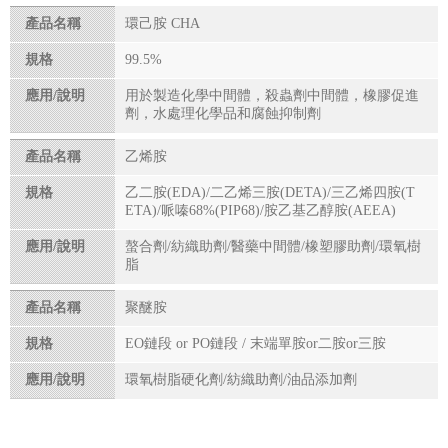
產品名稱
環己胺 CHA
規格
99.5%
應用/說明
用於製造化學中間體，殺蟲劑中間體，橡膠促進
劑，水處理化學品和腐蝕抑制劑
產品名稱
乙烯胺
規格
乙二胺(EDA)/二乙烯三胺(DETA)/三乙烯四胺(T
ETA)/哌嗪68%(PIP68)/胺乙基乙醇胺(AEEA)
應用/說明
螯合劑/紡織助劑/醫藥中間體/橡塑膠助劑/環氧樹
脂
產品名稱
聚醚胺
規格
EO鏈段 or PO鏈段 / 末端單胺or二胺or三胺
應用/說明
環氧樹脂硬化劑/紡織助劑/油品添加劑